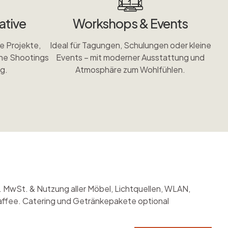
ative
Workshops & Events
ie Projekte,
Ideal für Tagungen, Schulungen oder kleine
he Shootings
Events – mit moderner Ausstattung und
ig.
Atmosphäre zum Wohlfühlen.
kl. MwSt. & Nutzung aller Möbel, Lichtquellen, WLAN,
affee.
Catering und Getränkepakete optional