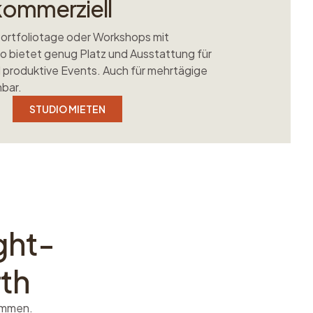
kommerziell
Portfoliotage oder Workshops mit
o bietet genug Platz und Ausstattung für
 produktive Events. Auch für mehrtägige
hbar.
STUDIO MIETEN
ght-
th
ommen.