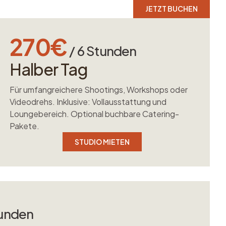
JETZT BUCHEN
270€
/ 6 Stunden
Halber Tag
Für umfangreichere Shootings, Workshops oder
Videodrehs. Inklusive: Vollausstattung und
Loungebereich. Optional buchbare Catering-
Pakete.
STUDIO MIETEN
tunden