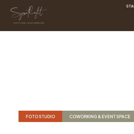
STA
Dein 
Inspi
FOTO STUDIO
COWORKING & EVENT SPACE