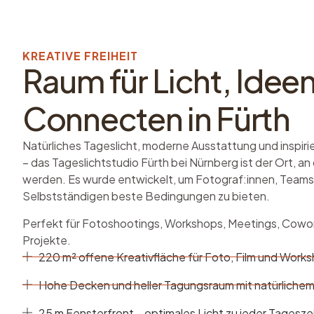
KREATIVE FREIHEIT
Raum für Licht, Idee
Connecten in Fürth
Natürliches Tageslicht, moderne Ausstattung und inspi
– das Tageslichtstudio Fürth bei
Nürnberg
ist der Ort, a
werden. Es wurde entwickelt, um Fotograf:innen, Teams
Selbstständigen beste Bedingungen zu bieten.
Perfekt für Fotoshootings, Workshops, Meetings, Cowor
Projekte.
220 m² offene Kreativfläche für Foto, Film und Work
Hohe Decken und heller Tagungsraum mit natürlichem
25 m Fensterfront – optimales Licht zu jeder Tagesze