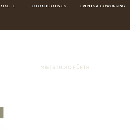
RTSEITE
FOTO SHOOTINGS
EVENTS & COWORKING
MIETSTUDIO FÜRTH
Raum für kreative Fre
ration & gemeinsame