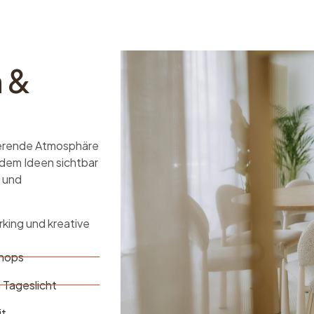
n &
rierende Atmosphäre
n dem Ideen sichtbar
 und
king und kreative
shops
 Tageslicht
it